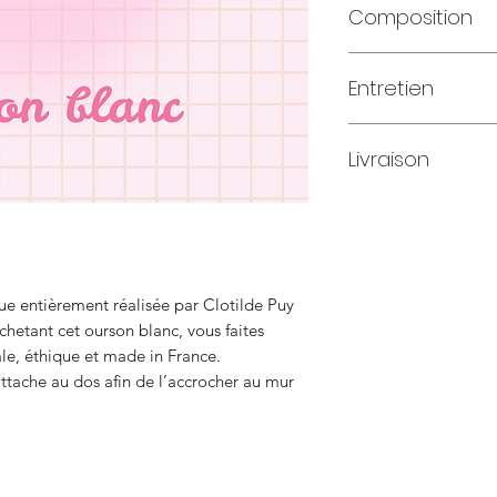
Composition
Laine acrylique cer
Entretien
et feutrine alleman
Ce produit ne passe
Livraison
possible d'utiliser
enlever la poussièr
Si vous optez pour 
je remplirai moi-m
site de Mondial rel
mail pour choisir vo
ue entièrement réalisée par Clotilde Puy
chetant cet ourson blanc, vous faites
ale, éthique et made in France.
tache au dos afin de l’accrocher au mur