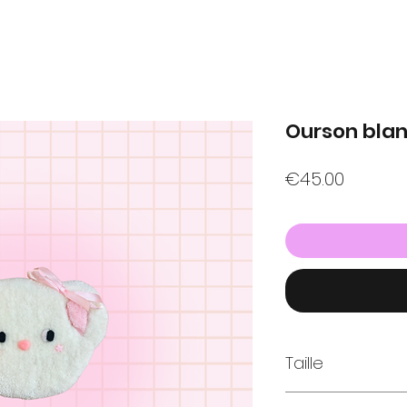
Ourson bla
Price
€45.00
Taille
environ 20cm