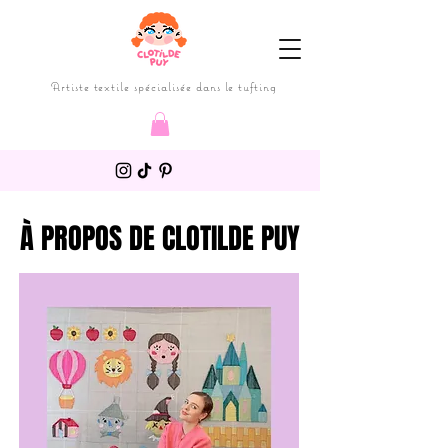
Artiste textile spécialisée dans le tufting
À PROPOS DE CLOTILDE PUY
À PROPOS DE CLOTILDE PUY